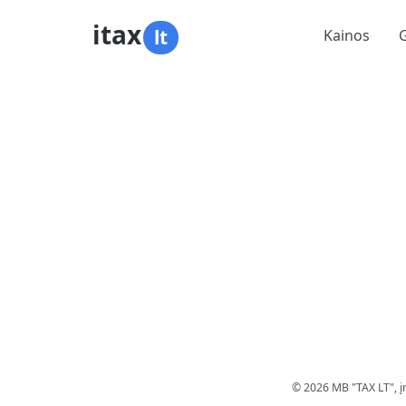
itax
lt
Kainos
© 2026 MB "TAX LT", į