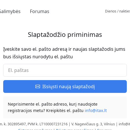
Galimybės
Forumas
Dienos / naktie
Slaptažodžio priminimas
Įveskite savo el. pašto adresą ir naujas slaptažodis jums
bus išsiųstas nurodytu el. paštu
Išsiųsti naują slaptažodį
Neprisimente el. pašto adreso, kurį naudojote
registracijos metu? Kreipkitės el. paštu
info@itax.lt
m. k. 302895497, PVM k. LT100007231216 | V. Nagevičiaus g. 3, Vilnius |
info@it