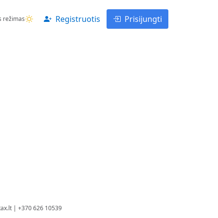
Registruotis
Prisijungti
s režimas
ax.lt
| +370 626 10539