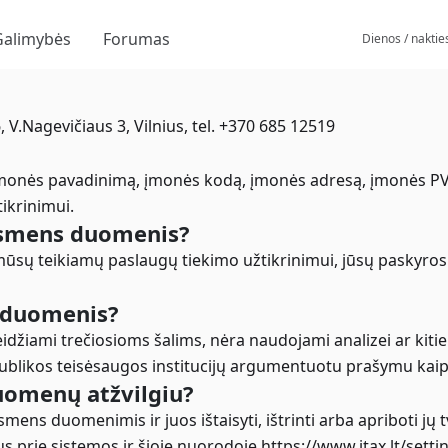
Galimybės
Forumas
Dienos / naktie
V.Nagevičiaus 3, Vilnius, tel. +370 685 12519
 įmonės pavadinimą, įmonės kodą, įmonės adresą, įmonės 
tikrinimui.
 asmens duomenis?
mūsų teikiamų paslaugų tiekimo užtikrinimui, jūsų paskyros 
 duomenis?
žiami trečiosioms šalims, nėra naudojami analizei ar kitie
publikos teisėsaugos institucijų argumentuotu prašymu kaip 
uomenų atžvilgiu?
asmens duomenimis ir juos ištaisyti, ištrinti arba apriboti j
s prie sistemos ir šioje nuorodoje https://www.itax.lt/set