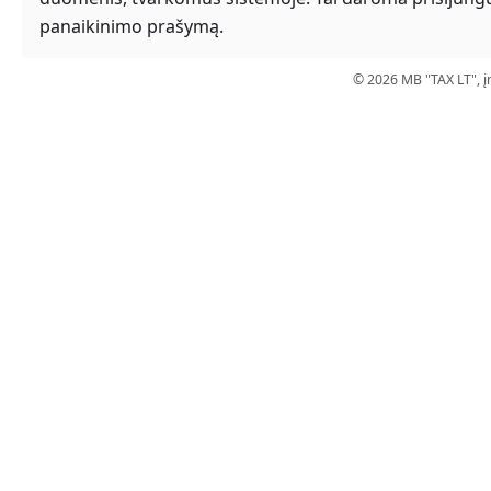
panaikinimo prašymą.
© 2026 MB "TAX LT", į