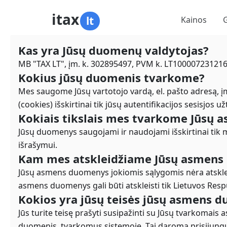
itax
lt
Kainos
Kas yra Jūsų duomenų valdytojas?
MB "TAX LT", įm. k. 302895497, PVM k. LT100007231216, 
Kokius jūsų duomenis tvarkome?
Mes saugome Jūsų vartotojo vardą, el. pašto adresą,
(cookies) išskirtinai tik jūsų autentifikacijos sesisjos už
Kokiais tikslais mes tvarkome Jūsų
Jūsų duomenys saugojami ir naudojami išskirtinai tik 
išrašymui.
Kam mes atskleidžiame Jūsų asmens
Jūsų asmens duomenys jokiomis sąlygomis nėra atskleid
asmens duomenys gali būti atskleisti tik Lietuvos Res
Kokios yra jūsų teisės jūsų asmens d
Jūs turite teisę prašyti susipažinti su Jūsų tvarkomais 
duomenis, tvarkomus sistemoje. Tai daroma prisijungu