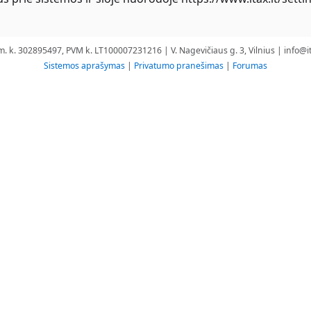
m. k. 302895497, PVM k. LT100007231216 | V. Nagevičiaus g. 3, Vilnius |
info@it
Sistemos aprašymas
|
Privatumo pranešimas
|
Forumas