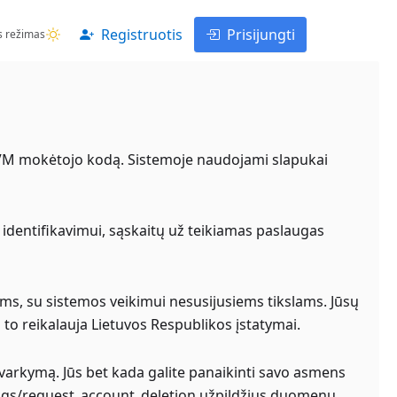
Registruotis
Prisijungti
s režimas
PVM mokėtojo kodą. Sistemoje naudojami slapukai
identifikavimui, sąskaitų už teikiamas paslaugas
ms, su sistemos veikimui nesusijusiems tikslams. Jūsų
to reikalauja Lietuvos Respublikos įstatymai.
ų tvarkymą. Jūs bet kada galite panaikinti savo asmens
tings/request_account_deletion užpildžius duomenų