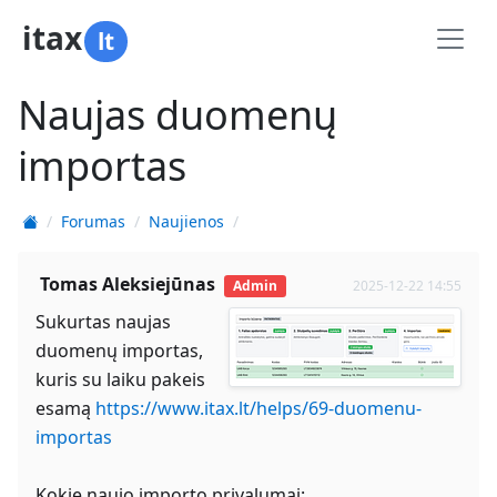
itax
lt
Naujas duomenų
importas
Forumas
Naujienos
Tomas Aleksiejūnas
Admin
2025-12-22 14:55
Sukurtas naujas
duomenų importas,
kuris su laiku pakeis
esamą
https://www.itax.lt/helps/69-duomenu-
importas
Kokie naujo importo privalumai: