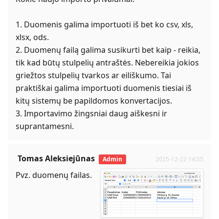
1. Duomenis galima importuoti iš bet ko csv, xls,
xlsx, ods.
2. Duomenų failą galima susikurti bet kaip - reikia,
tik kad būtų stulpelių antraštės. Nebereikia jokios
griežtos stulpelių tvarkos ar eiliškumo. Tai
praktiškai galima importuoti duomenis tiesiai iš
kitų sistemų be papildomos konvertacijos.
3. Importavimo žingsniai daug aiškesni ir
suprantamesni.
Tomas Aleksiejūnas
Admin
2025-12-22 14:55
Pvz. duomenų failas.