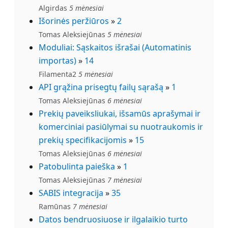
Algirdas
5 mėnesiai
Išorinės peržiūros
»
2
Tomas Aleksiejūnas
5 mėnesiai
Moduliai: Sąskaitos išrašai (Automatinis
importas)
»
14
Filamenta2
5 mėnesiai
API grąžina prisegtų failų sąrašą
»
1
Tomas Aleksiejūnas
6 mėnesiai
Prekių paveiksliukai, išsamūs aprašymai ir
komerciniai pasiūlymai su nuotraukomis ir
prekių specifikacijomis
»
15
Tomas Aleksiejūnas
6 mėnesiai
Patobulinta paieška
»
1
Tomas Aleksiejūnas
7 mėnesiai
SABIS integracija
»
35
Ramūnas
7 mėnesiai
Datos bendruosiuose ir ilgalaikio turto