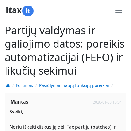
itax
lt
Partijų valdymas ir
galiojimo datos: poreikis
automatizacijai (FEFO) ir
likučių sekimui
Forumas
Pasiūlymai, naujų funkcijų poreikiai
Mantas
2026-01-30 10:04
Sveiki,
Noriu iškelti diskusiją dėl iTax partijų (batches) ir