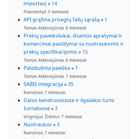
importas)
»
14
Filamenta2
5 mėnesiai
API grąžina prisegtų failų sąrašą
»
1
Tomas Aleksiejūnas
6 mėnesiai
Prekių paveiksliukai, išsamūs aprašymai ir
komerciniai pasiūlymai su nuotraukomis ir
prekių specifikacijomis
»
15
Tomas Aleksiejūnas
6 mėnesiai
Patobulinta paieška
»
1
Tomas Aleksiejūnas
7 mėnesiai
SABIS integracija
»
35
Ramūnas
7 mėnesiai
Datos bendruosiuose ir ilgalaikio turto
žurnaluose
»
2
Virginijus Židonis
7 mėnesiai
Nuotraukos
»
3
Ramūnas
7 mėnesiai