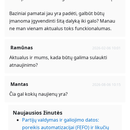
Baziniai pamatai jau yra padėti, galbūt būtų
įmanoma įgyvendinti šitą dalyką iki galo? Manau
ne man vienam aktualus toks funckionalumas.
Ramūnas
2026-02-06 10:01
Aktualus ir mums, kada būtų galima sulaukti
atnaujinimo?
Mantas
2026-08-06 10:15
Čia gal kokių naujienų yra?
Naujausios žinutės
Partijų valdymas ir galiojimo datos:
poreikis automatizacijai (FEFO) ir likučių