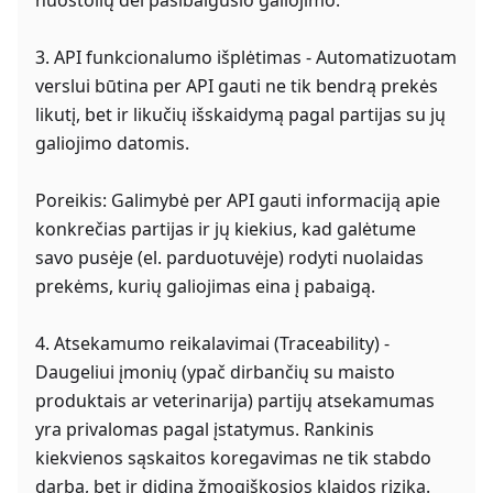
nuostolių dėl pasibaigusio galiojimo.
3. API funkcionalumo išplėtimas - Automatizuotam
verslui būtina per API gauti ne tik bendrą prekės
likutį, bet ir likučių išskaidymą pagal partijas su jų
galiojimo datomis.
Poreikis: Galimybė per API gauti informaciją apie
konkrečias partijas ir jų kiekius, kad galėtume
savo pusėje (el. parduotuvėje) rodyti nuolaidas
prekėms, kurių galiojimas eina į pabaigą.
4. Atsekamumo reikalavimai (Traceability) -
Daugeliui įmonių (ypač dirbančių su maisto
produktais ar veterinarija) partijų atsekamumas
yra privalomas pagal įstatymus. Rankinis
kiekvienos sąskaitos koregavimas ne tik stabdo
darbą, bet ir didina žmogiškosios klaidos riziką.