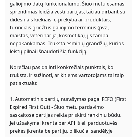
galiojimo datų funkcionalumo. Šiuo metu esamas
sprendimas leidžia vesti partijas, tačiau dirbant su
didesniais kiekiais, e-prekyba ar produktais,
turinčiais griežtus galiojimo terminus (pvz.,
maistas, veterinarija, kosmetika), jis tampa
nepakankamas. Trūksta esminių grandžių, kurios
leistų pilnai išnaudoti šią funkciją.
Norėčiau pasidalinti konkrečiais punktais, ko
trūksta, ir sužinoti, ar kitiems vartotojams tai taip
pat aktualu:
1. Automatinis partijų nurašymas pagal FEFO (First
Expired First Out) - Šiuo metu pardavimo
sąskaitose partijas reikia priskirti rankiniu būdu.
Jei užsakymai krenta per API iš el. parduotuvės,
prekės įkrenta be partijų, o likučiai sandėlyje