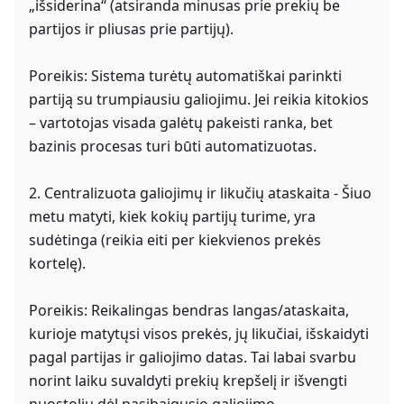
„išsiderina“ (atsiranda minusas prie prekių be
partijos ir pliusas prie partijų).
Poreikis: Sistema turėtų automatiškai parinkti
partiją su trumpiausiu galiojimu. Jei reikia kitokios
– vartotojas visada galėtų pakeisti ranka, bet
bazinis procesas turi būti automatizuotas.
2. Centralizuota galiojimų ir likučių ataskaita - Šiuo
metu matyti, kiek kokių partijų turime, yra
sudėtinga (reikia eiti per kiekvienos prekės
kortelę).
Poreikis: Reikalingas bendras langas/ataskaita,
kurioje matytųsi visos prekės, jų likučiai, išskaidyti
pagal partijas ir galiojimo datas. Tai labai svarbu
norint laiku suvaldyti prekių krepšelį ir išvengti