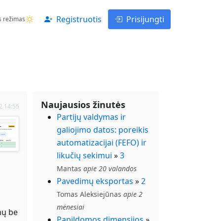
Registruotis
Prisijungti
s režimas
Naujausios žinutės
2 14:55
Partijų valdymas ir
galiojimo datos: poreikis
automatizacijai (FEFO) ir
likučių sekimui
»
3
Mantas
apie 20 valandos
Pavedimų eksportas
»
2
Tomas Aleksiejūnas
apie 2
mėnesiai
mų be
Papildomos dimensijos
»