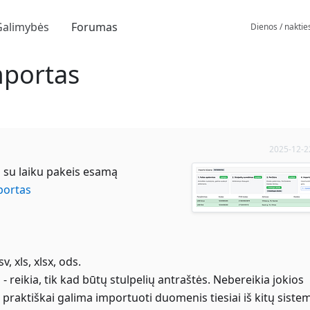
Galimybės
Forumas
Dienos / naktie
portas
2025-12-2
 su laiku pakeis esamą
portas
, xls, xlsx, ods.
- reikia, tik kad būtų stulpelių antraštės. Nebereikia jokios
i praktiškai galima importuoti duomenis tiesiai iš kitų siste