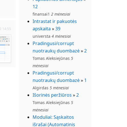
12
finansai1
2 mėnesiai
Intrastat ir pakuotės
apskaita
»
39
2 14:55
universta
4 mėnesiai
Pradingusi/corrupt
nuotraukų duombazė
»
2
Tomas Aleksiejūnas
5
mėnesiai
Pradingusi/corrupt
nuotraukų duombazė
»
1
Algirdas
5 mėnesiai
Išorinės peržiūros
»
2
Tomas Aleksiejūnas
5
mėnesiai
Moduliai: Sąskaitos
išrašai (Automatinis