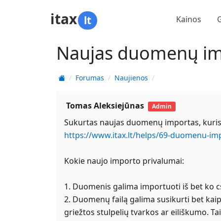
itax
lt
Kainos
Naujas duomenų im
Forumas
Naujienos
Tomas Aleksiejūnas
Admin
Sukurtas naujas duomenų importas, kuris
https://www.itax.lt/helps/69-duomenu-im
Kokie naujo importo privalumai:
1. Duomenis galima importuoti iš bet ko csv
2. Duomenų failą galima susikurti bet kaip 
griežtos stulpelių tvarkos ar eiliškumo. Ta