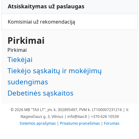
Atsiskaitymas už paslaugas
Komisiniai už rekomendaciją
Pirkimai
Pirkimai
Tiekėjai
Tiekėjo sąskaitų ir mokėjimų
sudengimas
Debetinės sąskaitos
© 2026 MB "TAX LT", įm. k. 302895497, PVM k. LT100007231216 | V.
Nagevičiaus g. 3, Vilnius |
info@itax.lt
| +370 626 10539
Sistemos aprašymas
|
Privatumo pranešimas
|
Forumas