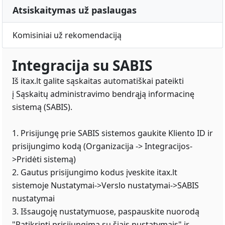
Atsiskaitymas už paslaugas
Komisiniai už rekomendaciją
Integracija su SABIS
Iš itax.lt galite sąskaitas automatiškai pateikti
į Sąskaitų administravimo bendrąją informacinę
sistemą (SABIS).
1. Prisijungę prie SABIS sistemos gaukite Kliento ID ir
prisijungimo kodą (Organizacija -> Integracijos-
>Pridėti sistemą)
2. Gautus prisijungimo kodus įveskite itax.lt
sistemoje Nustatymai->Verslo nustatymai->SABIS
nustatymai
3. Išsaugoję nustatymuose, paspauskite nuorodą
"Patikrinti prisijungimą su šiais nustatymais" ir