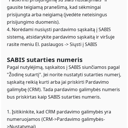
gausite teigiamą pranešimą, kad sėkmingai
prisijungta arba neigiamą (įvedėte neteisingus
prisijungimo duomenis).
4. Norėdami nusiųsti pardavimo sąskaitą į SABIS
sistemą, atsidarykite pardavimo sąskaitą ir viršuje
rasite meniu El. paslaugos -> Siųsti į SABIS
SABIS sutarties numeris
Pagal nutylėjimą, sąskaitos į SABIS siunčiamos pagal
"Žodinę sutartį". Jei norite nustatyti sutarties numerį,
sąskaitą reikią kurti arba jai priskirti Pardavimo
galimybę (CRM). Tada pardavimo galimybės numeris
bus priskirtas kaip SABIS sutarties numeris.
1. Įsitikinkite, kad CRM pardavimo galimybės yra
numeruojamos (CRM->Pardavimo galimybės-
>Nustatymai)