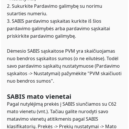
2. Sukurkite Pardavimo galimybę su norimu
sutarties numeriu.
3. SABIS pardavimo sąskaitas kurkite iš šios
pardavimo galimybės arba pardavimo sąskaitai
priskirkite pardavimo galimybę.
Dėmesio SABIS sąskaitose PVM yra skaičiuojamas
nuo bendros sąskaitos sumos (o ne eilutėse). Todėl
savo pardavimo sąskaitų nustatymuose (Pardavimo
sąskaitos -> Nustatymai) pažymėkite "PVM skaičiuoti
nuo bendros sumos".
SABIS mato vienetai
Pagal nutylėjimą prekės į SABIS siunčiamos su C62
mato vienetu (vnt.). Tačiau galite nurodyti savo
matavimo vienetų atitikmenis pagal SABIS
klasifikatorių. Prekės -> Prekių nustatymai -> Mato