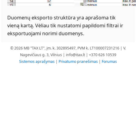
Duomenų eksporto struktūra yra aprašoma tik
vieną kartą. Vėliau tik nustatomi papildomi filtrai ir
eksportuojami norimi duomenys.
© 2026 MB "TAX LT", įm. k. 302895497, PVM k. LT100007231216 | V.
Nagevičiaus g. 3, Vilnius |
info@itax.lt
| +370 626 10539
Sistemos aprašymas
|
Privatumo pranešimas
|
Forumas