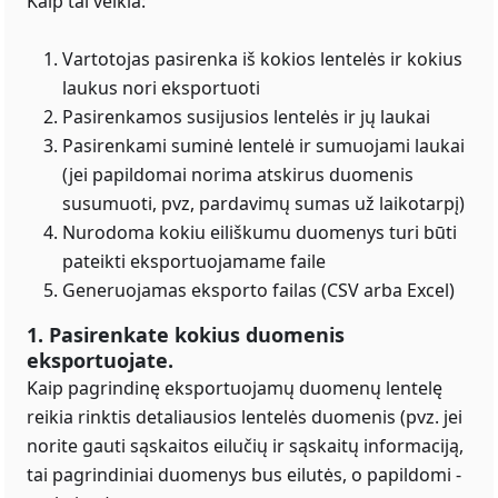
Kaip tai veikia:
Vartotojas pasirenka iš kokios lentelės ir kokius
laukus nori eksportuoti
Pasirenkamos susijusios lentelės ir jų laukai
Pasirenkami suminė lentelė ir sumuojami laukai
(jei papildomai norima atskirus duomenis
susumuoti, pvz, pardavimų sumas už laikotarpį)
Nurodoma kokiu eiliškumu duomenys turi būti
pateikti eksportuojamame faile
Generuojamas eksporto failas (CSV arba Excel)
1. Pasirenkate kokius duomenis
eksportuojate.
Kaip pagrindinę eksportuojamų duomenų lentelę
reikia rinktis detaliausios lentelės duomenis (pvz. jei
norite gauti sąskaitos eilučių ir sąskaitų informaciją,
tai pagrindiniai duomenys bus eilutės, o papildomi -