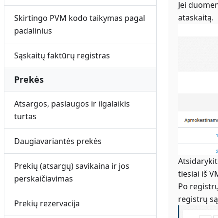
Jei duomen
ataskaitą.
Skirtingo PVM kodo taikymas pagal
padalinius
Sąskaitų faktūrų registras
Prekės
Atsargos, paslaugos ir ilgalaikis
turtas
Daugiavariantės prekės
Atsidaryki
Prekių (atsargų) savikaina ir jos
tiesiai iš 
perskaičiavimas
Po registrų
registrų s
Prekių rezervacija