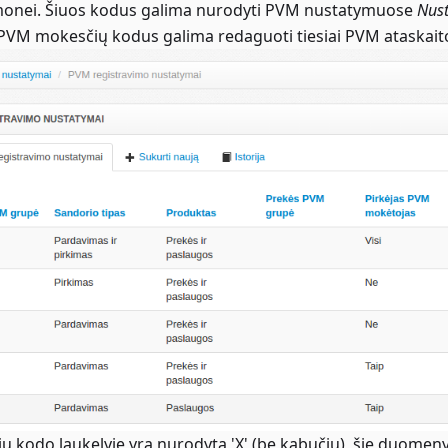
monei. Šiuos kodus galima nurodyti PVM nustatymuose
Nust
PVM mokesčių kodus galima redaguoti tiesiai PVM ataskait
ių kodo laukelyje yra nurodyta 'X' (be kabučių), šie duomeny