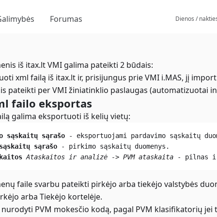
Galimybės
Forumas
Dienos / naktie
nis iš itax.lt VMI galima pateikti 2 būdais:
oti xml failą iš itax.lt ir, prisijungus prie VMI i.MAS, jį impor
 pateikti per VMI žiniatinklio paslaugas (automatizuotai inter
ml failo eksportas
ailą galima eksportuoti iš kelių vietų:
o sąskaitų sąrašo
 - eksportuojami pardavimo sąskaitų duo
sąskaitų sąrašo
 - pirkimo sąskaitų duomenys.
kaitos
Ataskaitos ir analizė -> PVM ataskaita
 - pilnas i
nų faile svarbu pateikti pirkėjo arba tiekėjo valstybės duome
irkėjo arba Tiekėjo kortelėje.
ia nurodyti PVM mokesčio kodą, pagal PVM klasifikatorių jei 