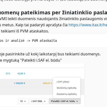
uomenų pateikimas per žiniatinklio pasl
MI teikti duomenis naudojantis žiniatinklio paslaugomis vis
s metus. Kaip tai padaryti aprašyta čia
https://www.itax.lt/h
eikiami iš PVM ataskaitos.
os ir analizė -> PVM ataskaita
oje pasirinkite už kokį laikotarpį bus teikiami duomenys.
e mygtuką "Pateikti i.SAF el. būdu"