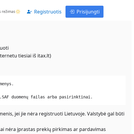
Registruotis
Prisijungti
s režimas
tuoti
netu tiesiai iš itax.lt)
menys.
.SAF duomenų failas arba pasirinktinai.
nis, jei jie nėra registruoti Lietuvoje. Valstybė gal būti
tai nėra įprastas prekių pirkimas ar pardavimas