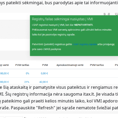
ys pateikti sėkmingai, bus parodytas apie tai informuojanti
te šią ataskaitą ir pamatysite visus pateiktus ir rengiamus 
VMI. Šių registrų informacija nėra saugoma itax.lt. Jie visada ti
 pateikimo gali praeiti kelios minutės laiko, kol VMI apdoro
ąraše. Paspauskite "Refresh" jei sąraše nematote šviežiai p