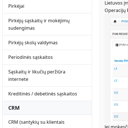
Lietuvos į
Pirkėjai
Operacijų 
Pirkėjų sąskaitų ir mokėjimų
sudengimas
Pirkėjų skolų valdymas
Periodinės sąskaitos
Sąskaitų ir likučių peržiūra
internete
Kreditinės / debetinės sąskaitos
CRM
CRM (santykių su klientais
Jei mokesč