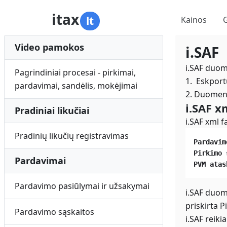
itax
lt
Kainos
Video pamokos
i.SAF
i.SAF duome
Pagrindiniai procesai - pirkimai,
1. Eskportu
pardavimai, sandėlis, mokėjimai
2. Duomenis
i.SAF x
Pradiniai likučiai
i.SAF xml f
Pradinių likučių registravimas
Pardavim
Pirkimo 
Pardavimai
PVM atas
Pardavimo pasiūlymai ir užsakymai
i.SAF duome
priskirta P
Pardavimo sąskaitos
i.SAF reik