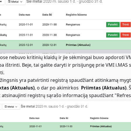
uose nebuvo kritinių klaidų ir jie sėkmingai buvo apdoroti VMI
ba ištrinti. Beje, tai galite daryti ir prisijungę prie VMI i.
ti.
žingsnis yra patvirtinti registrą spaudžiant atitinkamą mygtuk
ktas (Aktualus)
, o dar po akimirkos
Priimtas (Aktualus)
. 
ik atsinaujinti registrų sąrašo informaciją spaudžiant "Refr