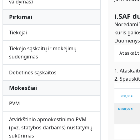
valdymas)
i.SAF d
Pirkimai
Norėdami V
kuris galio
Tiekėjai
Duomenys t
Tiekėjo sąskaitų ir mokėjimų
Ataskait
sudengimas
1. Ataskait
Debetinės sąskaitos
2. Spauskit
Mokesčiai
PVM
Atvirkštinio apmokestinimo PVM
(pvz. statybos darbams) nustatymų
sukūrimas