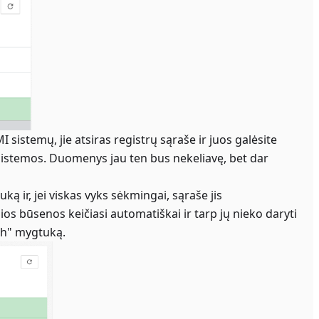
 sistemų, jie atsiras registrų sąraše ir juos galėsite
MAS sistemos. Duomenys jau ten bus nekeliavę, bet dar
ą ir, jei viskas vyks sėkmingai, sąraše jis
Šios būsenos keičiasi automatiškai ir tarp jų nieko daryti
esh" mygtuką.