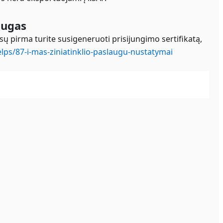
augas
ų pirma turite susigeneruoti prisijungimo sertifikatą,
elps/87-i-mas-ziniatinklio-paslaugu-nustatymai