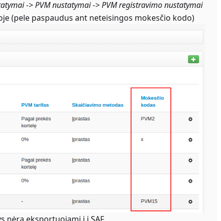
atymai -> PVM nustatymai -> PVM registravimo nustatymai
oje (pele paspaudus ant neteisingos mokesčio kodo)
s nėra eksportuojami į i.SAF.