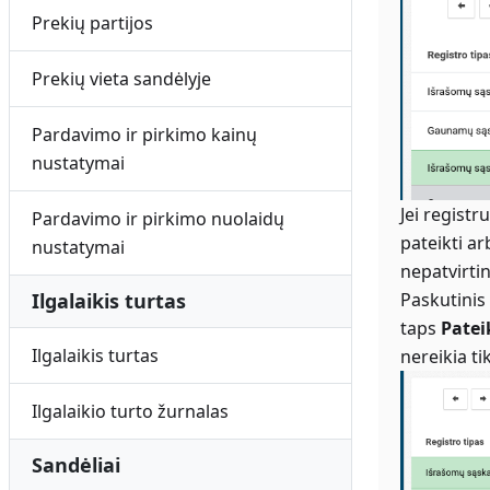
Prekių partijos
Prekių vieta sandėlyje
Pardavimo ir pirkimo kainų
nustatymai
Jei registr
Pardavimo ir pirkimo nuolaidų
pateikti ar
nustatymai
nepatvirtin
Paskutinis 
Ilgalaikis turtas
taps
Patei
Ilgalaikis turtas
nereikia t
Ilgalaikio turto žurnalas
Sandėliai